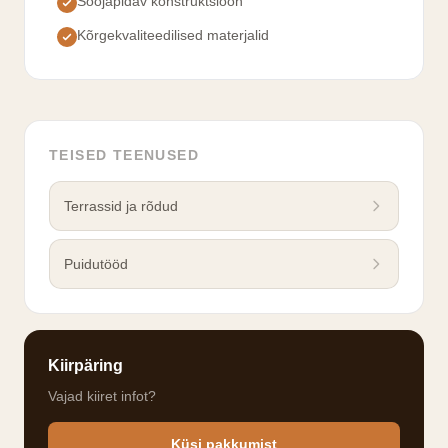
Soojapidav konstruktsioon
Kõrgekvaliteedilised materjalid
TEISED TEENUSED
Terrassid ja rõdud
Puidutööd
Kiirpäring
Vajad kiiret infot?
Küsi pakkumist