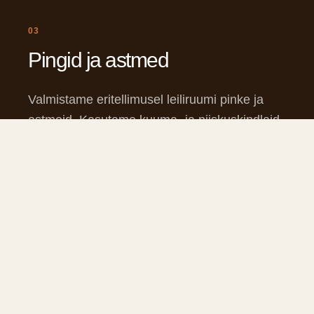
03
Pingid ja astmed
Valmistame eritellimusel leiliruumi pinke ja
astmeid. Kasutame kuuma- ja niiskuskindlaid
puuliike, mis sobivad ideaalselt leiliruumi
keskkonda.
Küsi hinnapakkumist ->