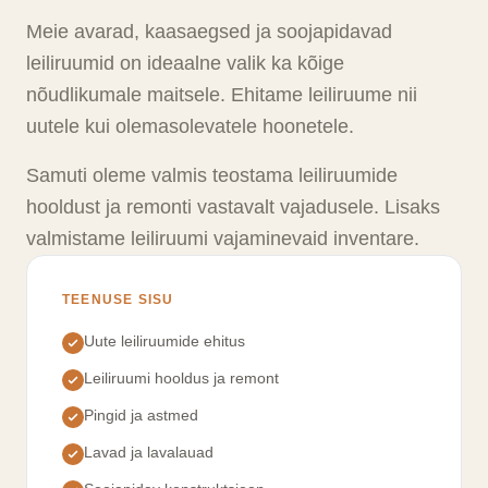
Meie avarad, kaasaegsed ja soojapidavad
leiliruumid on ideaalne valik ka kõige
nõudlikumale maitsele. Ehitame leiliruume nii
uutele kui olemasolevatele hoonetele.
Samuti oleme valmis teostama leiliruumide
hooldust ja remonti vastavalt vajadusele. Lisaks
valmistame leiliruumi vajaminevaid inventare.
TEENUSE SISU
Uute leiliruumide ehitus
Leiliruumi hooldus ja remont
Pingid ja astmed
Lavad ja lavalauad